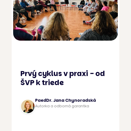
Prvý cyklus v praxi - od
ŠVP k triede
PaedDr. Jana Chynoradská
Autorka a odborná garantka