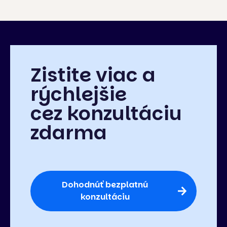
Zistite viac a
rýchlejšie
cez konzultáciu
zdarma
Dohodnúť bezplatnú
konzultáciu