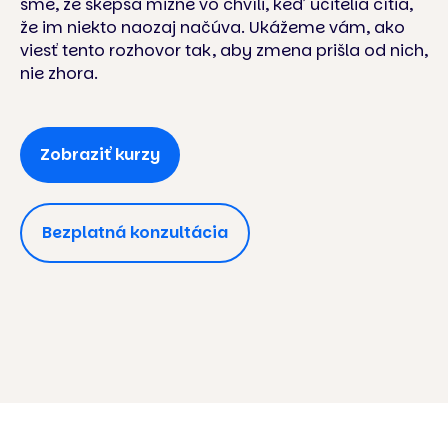
sme, že skepsa mizne vo chvíli, keď učitelia cítia,
že im niekto naozaj načúva. Ukážeme vám, ako
viesť tento rozhovor tak, aby zmena prišla od nich,
nie zhora.
Zobraziť kurzy
Bezplatná konzultácia