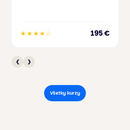
195 €
★
★
★
★
☆
❮
❯
Všetky kurzy