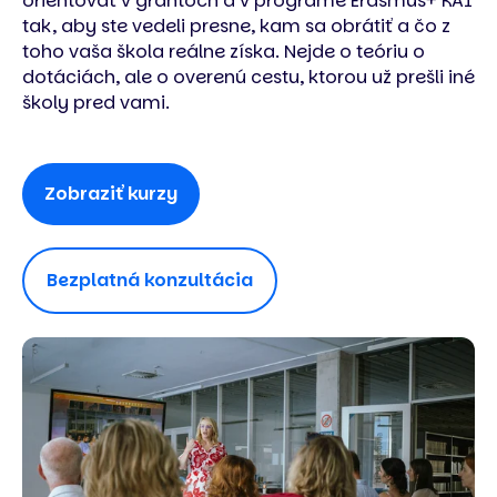
orientovať v grantoch a v programe Erasmus+ KA1
tak, aby ste vedeli presne, kam sa obrátiť a čo z
toho vaša škola reálne získa. Nejde o teóriu o
dotáciách, ale o overenú cestu, ktorou už prešli iné
školy pred vami.
Zobraziť kurzy
Bezplatná konzultácia