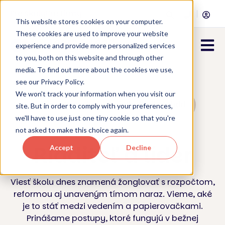
Pre školy
Pre firmy
This website stores cookies on your computer.
These cookies are used to improve your website
Open 
experience and provide more personalized services
to you, both on this website and through other
media. To find out more about the cookies we use,
see our Privacy Policy.
We won't track your information when you visit our
/ Poradenstvo / Riaditelia a lídri
site. But in order to comply with your preferences,
we'll have to use just one tiny cookie so that you're
not asked to make this choice again.
Riaditeľ a líder
Accept
Decline
Viesť školu dnes znamená žonglovať s rozpočtom,
reformou aj unaveným tímom naraz. Vieme, aké
je to stáť medzi vedením a papierovačkami.
Prinášame postupy, ktoré fungujú v bežnej