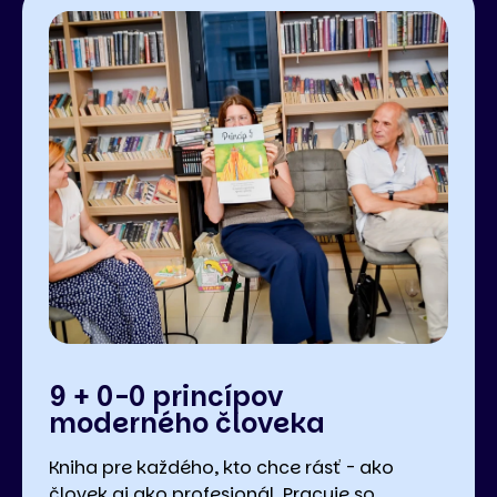
9 + 0-0 princípov
moderného človeka
Kniha pre každého, kto chce rásť - ako
človek aj ako profesionál. Pracuje so