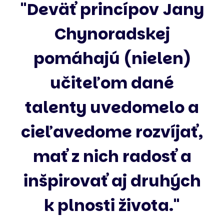
"9 princípov je
špeciálna záležitosť,
ktorú, keď pochopíš,
nemáš prekážku."