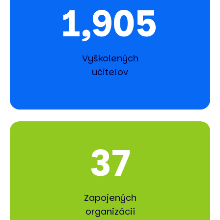
1,905
Vyškolených
učiteľov
37
Zapojených
organizácií