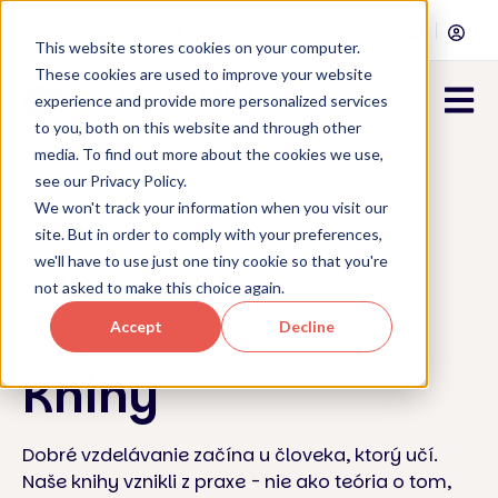
Pre školy
Pre firmy
This website stores cookies on your computer.
These cookies are used to improve your website
Open 
experience and provide more personalized services
to you, both on this website and through other
media. To find out more about the cookies we use,
see our Privacy Policy.
We won't track your information when you visit our
site. But in order to comply with your preferences,
we'll have to use just one tiny cookie so that you're
/ O nás / Knihy
not asked to make this choice again.
Accept
Decline
Knihy
Dobré vzdelávanie začína u človeka, ktorý učí.
Naše knihy vznikli z praxe - nie ako teória o tom,