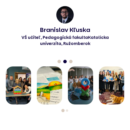
Jana Urbanová
Zástupkyňa riaditeľky na ZŠ Bystrická cesta,
Ružomberok