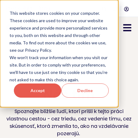
Pre školy
Pre firmy
This website stores cookies on your computer.
These cookies are used to improve your website
Open 
experience and provide more personalized services
to you, both on this website and through other
media. To find out more about the cookies we use,
see our Privacy Policy.
We won't track your information when you visit our
/ O nás / Náš tím
site. But in order to comply with your preferences,
we'll have to use just one tiny cookie so that you're
not asked to make this choice again.
Náš tím
Accept
Decline
Spoznajte bližšie ľudí, ktorí prišli k tejto práci
vlastnou cestou - cez triedu, cez vedenie tímu, cez
skúsenosť, ktorá zmenila to, ako na vzdelávanie
pozerajú.