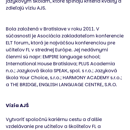
jazykovým školám, ktoré spĺňajú kritériá kvality a
zdieľajú víziu AJS.
Bola založená v Bratislave v roku 2011. V
súčasnosti je Asociácia zakladateľom konferencie
ELT forum, ktorá je najväčšou konferenciou pre
učiteľov FL v strednej Európe. Jej nedávnymi
členmi sú napr: EMPIRE language school;
International House Bratislava; PLUS Academia
n.o.; Jazyková škola SPEAK, spol. s r.o.; Jazyková
škola Your Choice, s.r.o.; HARMONY ACADEMY s.r.o.;
a THE BRIDGE, ENGLISH LANGUAGE CENTRE, S.R.O.
Vízia AJŠ
Vytvoriť spoločnú kariérnu cestu a ďalšie
vzdelávanie pre učiteľov a školiteľov FL a