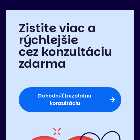
Zistite viac a
rýchlejšie
cez konzultáciu
zdarma
Dohodnúť bezplatnú
konzultáciu