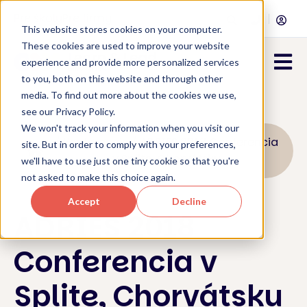
Pre školy
Pre firmy
This website stores cookies on your computer.
These cookies are used to improve your website
Open 
experience and provide more personalized services
to you, both on this website and through other
media. To find out more about the cookies we use,
see our Privacy Policy.
We won't track your information when you visit our
/ Konferencie / ADRIES 2018 Conferencia
site. But in order to comply with your preferences,
v Splite, Chorvátsku
we'll have to use just one tiny cookie so that you're
not asked to make this choice again.
Accept
Decline
ADRIES 2018
Conferencia v
Splite, Chorvátsku