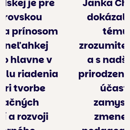
Janka Chynoradská
dokázala náročnú
tému podať
zrozumiteľne, pútavo
a s nadšením, čím
prirodzene motivovali
účastníkov k
zamysleniu aj k
zmene vlastnej