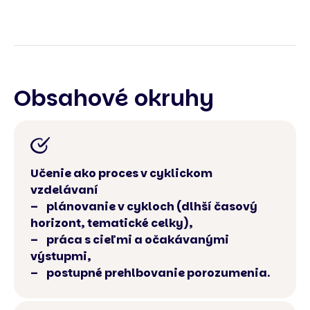
Obsahové okruhy
Učenie ako proces v cyklickom
vzdelávaní
– plánovanie v cykloch (dlhší časový
horizont, tematické celky),
– práca s cieľmi a očakávanými
výstupmi,
– postupné prehlbovanie porozumenia.