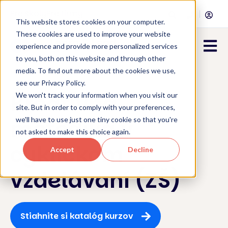
Pre školy
Pre firmy
This website stores cookies on your computer.
These cookies are used to improve your website
Open 
experience and provide more personalized services
to you, both on this website and through other
media. To find out more about the cookies we use,
see our Privacy Policy.
Kreatívna
We won't track your information when you visit our
site. But in order to comply with your preferences,
metodika v
we'll have to use just one tiny cookie so that you're
not asked to make this choice again.
cyklickom
Accept
Decline
vzdelávaní (ZŠ)
Stiahnite si katalóg kurzov