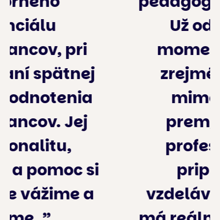
pedagogickej praxe.
Už od prvých
momentov bolo
zrejmé, že ide o
mimoriadne
premyslené a
profesionálne
pripravené
vzdelávanie, ktoré
má reálny dopad na