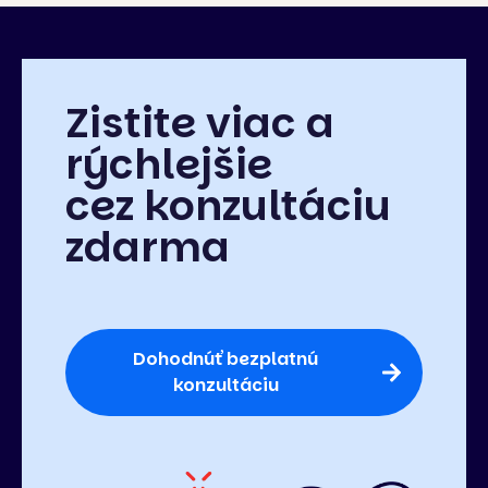
Zistite viac a
rýchlejšie
cez konzultáciu
zdarma
Dohodnúť bezplatnú
konzultáciu