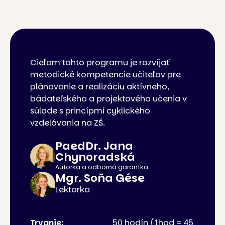
Cieľom tohto programu je rozvíjať
metodické kompetencie učiteľov pre
plánovanie a realizáciu aktívneho,
bádateľského a projektového učenia v
súlade s princípmi cyklického
vzdelávania na ZŠ.
PaedDr. Jana
Chynoradská
Autorka a odborná garantka
Mgr. Soňa Gése
Lektorka
Trvanie:
50 hodín (1hod = 45