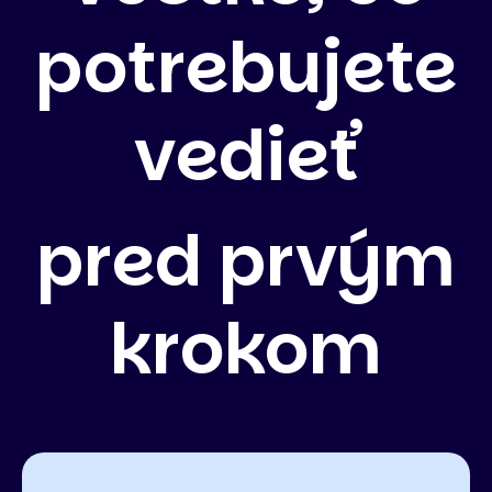
potrebujete
vedieť
pred prvým
krokom