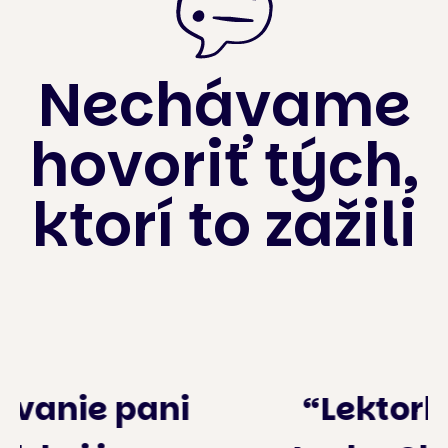
Nechávame
hovoriť tých,
ktorí to zažili
“Lektorka PaedDr.