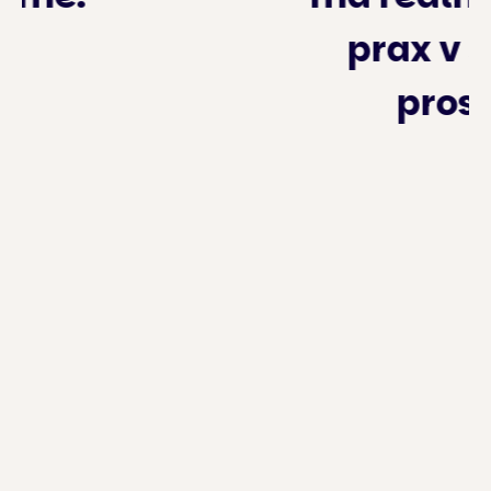
prax v školskom
prostredí.”